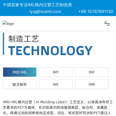
中国首家专业IML模内注塑工艺制造商
lyq@hxsiml.com
+86 15767891130
制造工艺
制造工艺
制造工艺
制造工艺
制造工艺
制造工艺
首页
TECHNOLOGY
TECHNOLOGY
TECHNOLOGY
TECHNOLOGY
TECHNOLOGY
TECHNOLOGY
关于我们
制造工艺
IMD/IML
IMD/IML
IMD/IML
IMD/IML
IMD/IML
IMD/IML
IMT
IMT
IMT
IMT
IMT
IMT
IMF
IMF
IMF
IMF
IMF
IMF
解决方案
复合板材
复合板材
复合板材
复合板材
复合板材
复合板材
INS
INS
INS
INS
INS
INS
IMR
IMR
IMR
IMR
IMR
IMR
核心优势
IMD/IML模内注塑（In Molding Label）工艺定义：以表面涂布好工
IMT工艺定义：以PET为载体，在印刷面涂上离型层、保护层、再印
IMF工艺：预先做好3D拉伸成型，使用单片Film作业，以机械手置放
产品特点：1、表面硬度较高，可达3H以上；2、表面图案处理通常
INS工艺 是将INS膜片预先受热软化并在密封腔内高压成型，冷却后
IMR工艺：中文名称叫模内转印，以卷状PET为载体，依次在其表面
艺要求的PET为载体，在印刷面印刷油墨图案层，粘合剂，油墨固
刷油墨图案层，粘合剂，油墨固化。通过加热烘烤做热压成型，切
于摸穴内进行射出成型，Film会留在外观表面形成保护层。
只能做简单的单色图案；3、通过 高压成型可呈现弧度；4、生产制
冲切去掉多余的膜边，获得了已镶嵌成型膜片。镶嵌成型膜片放置于
涂覆上离型层、保护层、图文层、粘合层、形成一种转移膜，通过送
产品展示
化。再通过加热烘烤做热压成型，切边。将成型好形状的PET通过人
边。将成型好形状的PET通过人工或机械手放入注塑模腔内填充塑
程良率不高、产能较低；5、产品厚度极限值？；6、产品 整体成本
模 具型腔内，注塑，获得了带有保护与装饰的塑料制品。它是塑料材
膜机将转移膜送入注塑机的模具型腔内，在注塑机的热熔塑料材料的