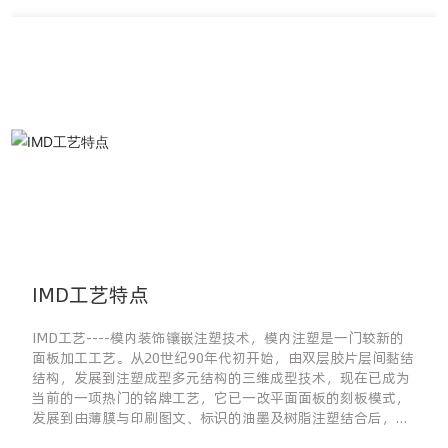
IMD工艺特点
IMD工艺----模内装饰镶嵌注塑技术，模内注塑是一门较新的
面板加工工艺。从20世纪90年代初开始，由双层胶片层间黏结
结构，发展到注塑成型多元结构的三维成型技术，现在已成为
当前的一项热门的铭牌工艺，它已一改平面面板的刻板模式，
发展到由薄膜与印刷图文、标识的油墨及树脂注塑结合后，镶
嵌在注塑模腔内然后合模注塑。注塑树脂在薄膜的背面与油墨