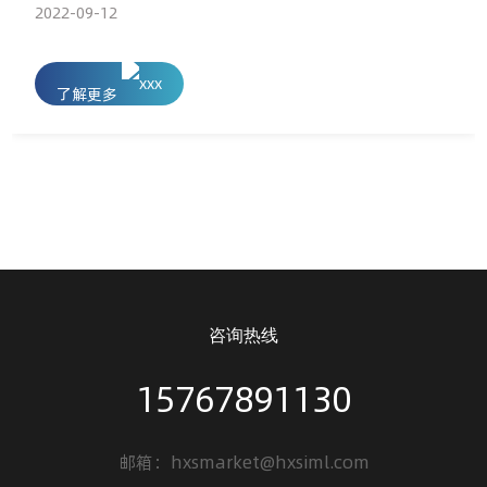
层相结合，面板图文、标识置于薄膜与注塑成型的树脂之间，
2022-09-12
图文、标识不会因摩擦或时间关系而磨损。
了解更多
咨询热线
15767891130
邮箱：hxsmarket@hxsiml.com