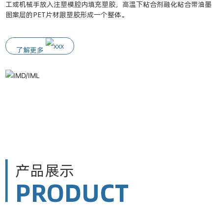
工或机械手放入注塑模腔内填充塑胶，高温下粘合剂融化粘合带油墨
胶，高温下粘合剂融化粘合带油墨图案层跟塑胶形成一个整体。取出
比IML高；高压模具较贵。
质在模具型腔內注塑成型過程中与已镶嵌的INS膜片合成的一种新工
成型过程中将粘合层融化，使塑胶、图文层、保护层形成整体脱离开
图案层的PET片材跟塑胶形成一个整体。
工件，在离型层的作用下撕掉透明PET，原PET上的保护层，油墨层
艺，特別适合于异型的塑料制品的应用。
PET载体膜，塑料制品表面获得了图文装饰和保护，达到装饰作用。
新闻资讯
了解更多
转印到塑胶上形成装饰作用。
了解更多
联系我们
了解更多
了解更多
了解更多
了解更多
产品展示
PRODUCT