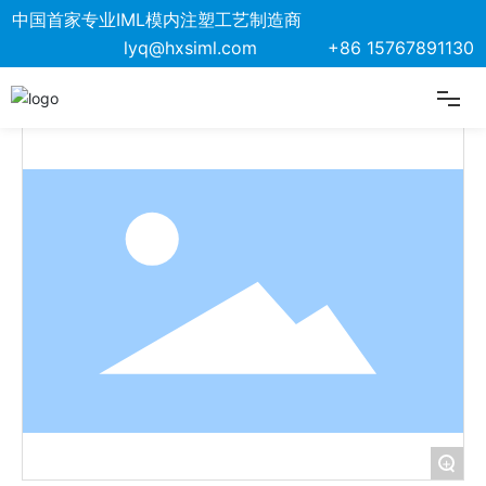
中国首家专业IML模内注塑工艺制造商
lyq@hxsiml.com
+86 15767891130
首页
关于我们
制造工艺
解决方案
核心优势
产品展示
+