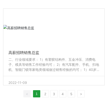
高薪招聘销售总监
二、行业领域要求： 1）有塑胶结构件、五金冲压、消费电
子、模具等销售工作经验均可； 2）有汽车配件、手机、扫地
机、智能门锁等家电类领域做过销售经验的均可； 1）40岁
以下，有私家车； 2）中专或高中以上学历；
2022-11-09
1
<
2
3
4
5
>