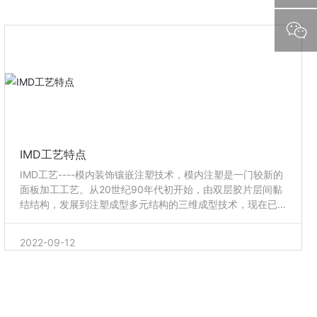
IMD工艺特点
IMD工艺----模内装饰镶嵌注塑技术，模内注塑是一门较新的
面板加工工艺。从20世纪90年代初开始，由双层胶片层间黏
结结构，发展到注塑成型多元结构的三维成型技术，现在已
成为当前的一项热门的铭牌工艺，它已一改平面面板的刻板
模式，发展到由薄膜与印刷图文、标识的油墨及树脂注塑结
2022-09-12
合后，镶嵌在注塑模腔内然后合模注塑。注塑树脂在薄膜的
背面与油墨层相结合，面板图文、标识置于薄膜与注塑成型
的树脂之间，图文、标识不会因摩擦或时间关系而磨损。